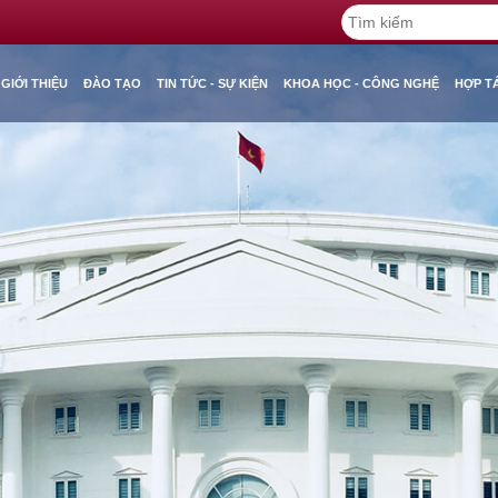
GIỚI THIỆU
ĐÀO TẠO
TIN TỨC - SỰ KIỆN
KHOA HỌC - CÔNG NGHỆ
HỢP T