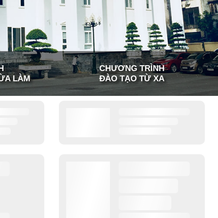
H
CHƯƠNG TRÌNH
ỪA LÀM
ĐÀO TẠO TỪ XA