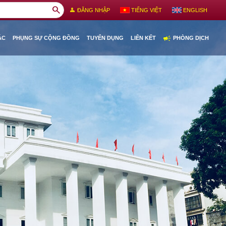
search
person
ĐĂNG NHẬP
TIẾNG VIỆT
ENGLISH
campaign
ÁC
PHỤNG SỰ CỘNG ĐỒNG
TUYỂN DỤNG
LIÊN KẾT
PHÒNG DỊCH