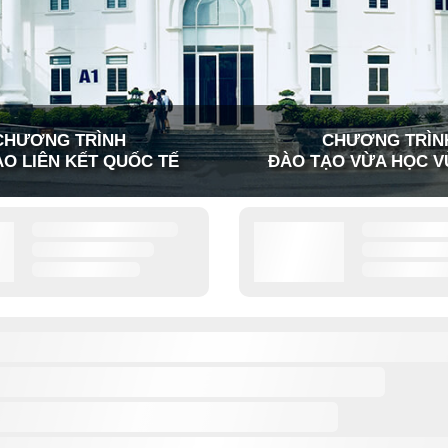
CHƯƠNG TRÌNH
CHƯƠNG TRÌN
O LIÊN KẾT QUỐC TẾ
ĐÀO TẠO VỪA HỌC V